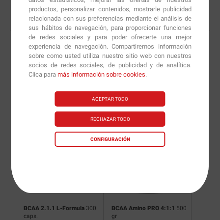
productos, personalizar contenidos, mostrarle publicidad
relacionada con sus preferencias mediante el análisis de
sus hábitos de navegación, para proporcionar funciones
de redes sociales y para poder ofrecerte una mejor
experiencia de navegación. Compartiremos información
sobre como usted utiliza nuestro sitio web con nuestros
socios de redes sociales, de publicidad y de analítica.
Nuevas versiones y
Clica para
más información sobre cookies
.
recomendaciones de
ACEPTAR TODO
nuestros nutricionistas.
RECHAZAR TODO
CONFIGURACIÓN
BCAA 2.1.1 L-Formula
300
BCAA Amino PRO 4:1:1
500
BCAA P
caps.
gr
caps.