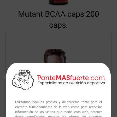
Mutant BCAA
caps 200
caps.
Utilizamos cookies propias y de terceros tanto para el
correcto funcionamiento de la web como para recopilar
información de las visitas que recibe esta web, obtener
datos estadísticos, mejorar las ofertas de nuestros