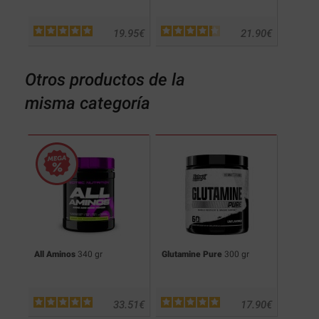
.00
€
19.95
€
21.90
€
Otros productos de la
misma categoría
cks
All Aminos
340 gr
Glutamine Pure
300 gr
Pro H
.90
€
33.51
€
17.90
€