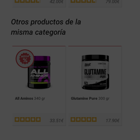
.90
€
42.00
€
79.00
€
Otros productos de la
misma categoría
cks
All Aminos
340 gr
Glutamine Pure
300 gr
Pro H
.90
€
33.51
€
17.90
€