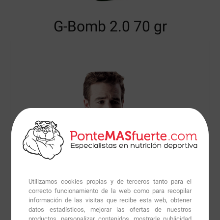
G-Bomb 2.0
70 gr
Utilizamos cookies propias y de terceros tanto para el
correcto funcionamiento de la web como para recopilar
información de las visitas que recibe esta web, obtener
datos estadísticos, mejorar las ofertas de nuestros
productos, personalizar contenidos, mostrarle publicidad