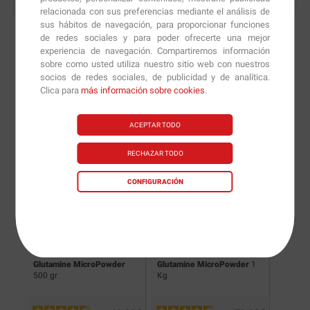
relacionada con sus preferencias mediante el análisis de
sus hábitos de navegación, para proporcionar funciones
de redes sociales y para poder ofrecerte una mejor
experiencia de navegación. Compartiremos información
sobre como usted utiliza nuestro sitio web con nuestros
Nuevas versiones y
socios de redes sociales, de publicidad y de analítica.
Clica para
más información sobre cookies
.
recomendaciones de
nuestros nutricionistas.
ACEPTAR TODO
RECHAZAR TODO
CONFIGURACIÓN
r
Glutamine MicroPowder
Glutamine MicroPowder
1
Glutam
500 gr
Kg