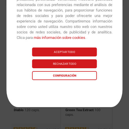
relacionada con sus preferencias mediante el análisis de
sus hábitos de navegación, para proporcionar funciones
de redes sociales y para poder ofrecerte una mejor
experiencia de navegación. Compartiremos información
sobre como usted utiliza nuestro sitio web con nuestros
Nuevas versiones y
socios de redes sociales, de publicidad y de analítica.
Clica para
más información sobre cookies
.
recomendaciones de
nuestros nutricionistas.
ACEPTAR TODO
RECHAZAR TODO
CONFIGURACIÓN
Diablo
120 caps.
Green Tea Extract
100
XFat T
caps.
Burner