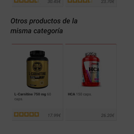
.50
€
30.45
€
23.70
€
Otros productos de la
misma categoría
L-Carnitine 750 mg
60
HCA
150 caps.
Hydrox
caps.
Lose We
.90
€
17.99
€
26.20
€