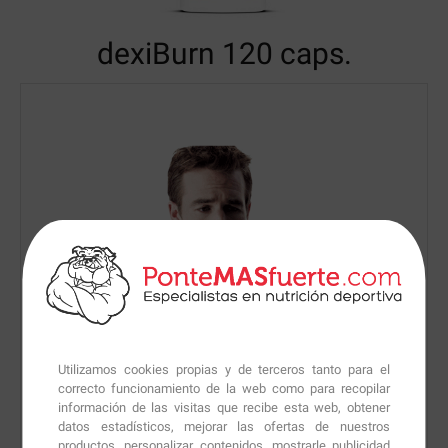
dexiBurn
120 caps.
Utilizamos cookies propias y de terceros tanto para el
correcto funcionamiento de la web como para recopilar
información de las visitas que recibe esta web, obtener
datos estadísticos, mejorar las ofertas de nuestros
productos, personalizar contenidos, mostrarle publicidad