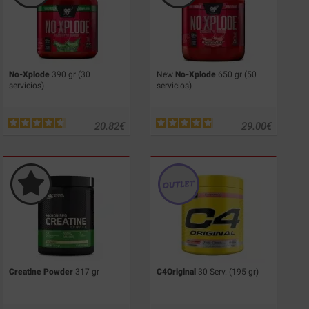
No-Xplode
390 gr (30
New
No-Xplode
650 gr (50
servicios)
servicios)
20.82
€
29.00
€
Creatine Powder
317 gr
C4Original
30 Serv. (195 gr)