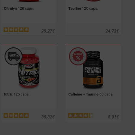
Citrulyn
120 caps.
Taurine
120 caps.
29.27
€
24.73
€
Nitric
125 caps.
Caffeine + Taurine
60 caps.
38.82
€
8.91
€