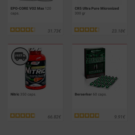
EPO-CORE VO2 Max
120
CR5 Ultra Pure Micronized
caps.
300 gr
31.73
€
23.18
€
Nitric
350 caps.
Berserker
60 caps.
66.82
€
9.91
€