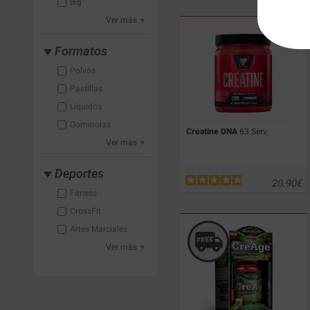
Big
Ver más
Formatos
Polvos
Pastillas
Líquidos
Gominolas
Creatine DNA
63 Serv.
Ver más
Deportes
20.90
€
Fitness
CrossFit
Artes Marciales
Ver más