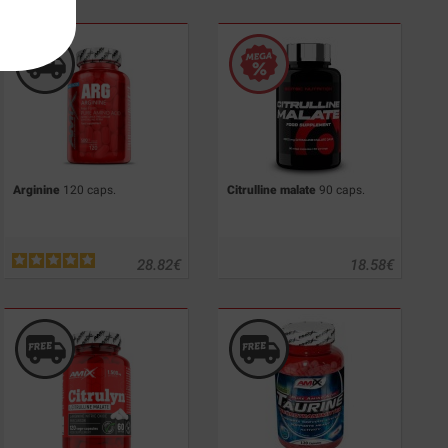
Arginine
120 caps.
Citrulline malate
90 caps.
28.82
€
18.58
€