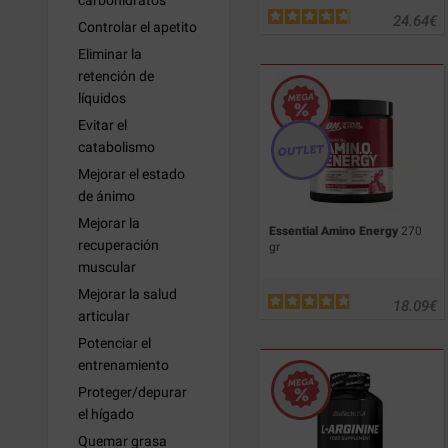
carbohidratos
24.64
€
Controlar el apetito
Eliminar la
retención de
líquidos
Evitar el
catabolismo
Mejorar el estado
de ánimo
Mejorar la
Essential Amino Energy
270
recuperación
gr
muscular
Mejorar la salud
18.09
€
articular
Potenciar el
entrenamiento
Proteger/depurar
el hígado
Quemar grasa