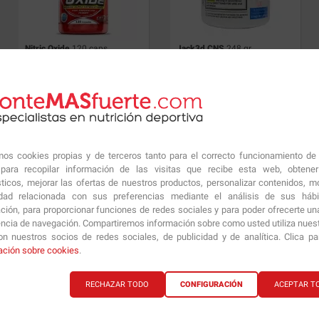
Nitric Oxide
120 caps.
Jack3d CNS
248 gr
32.45
€
21.55
€
amos cookies propias y de terceros tanto para el correcto funcionamiento de
ara recopilar información de las visitas que recibe esta web, obtene
sticos, mejorar las ofertas de nuestros productos, personalizar contenidos, mo
idad relacionada con sus preferencias mediante el análisis de sus háb
ción, para proporcionar funciones de redes sociales y para poder ofrecerte un
encia de navegación. Compartiremos información sobre como usted utiliza nuestr
n nuestros socios de redes sociales, de publicidad y de analítica. Clica p
ación sobre cookies
.
Cafeina + Taurina
90 caps.
Mega Arginine
140 caps.
RECHAZAR TODO
CONFIGURACIÓN
ACEPTAR T
22.64
€
21.98
€