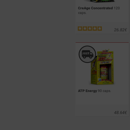
CreAge Concentrated
120
caps.
26.82
€
ATP Energy
90 caps.
48.64
€