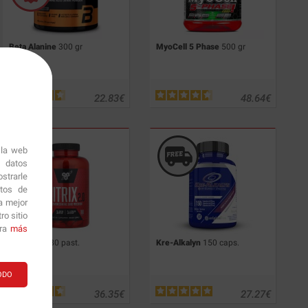
Beta Alanine
300 gr
MyoCell 5 Phase
500 gr
22.83
€
48.64
€
 la web
r datos
strarle
itos de
a mejor
o sitio
ara
más
Nitrix
2.0 180 past.
Kre-Alkalyn
150 caps.
ODO
36.35
€
27.27
€