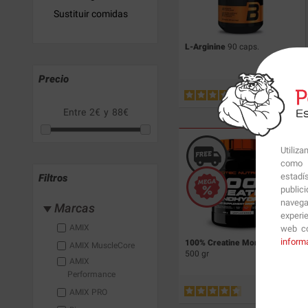
Sustituir comidas
L-Arginine
90 caps.
Precio
12.65
€
Entre
2€
y
88€
Utiliz
como p
estadí
Filtros
public
navega
Marcas
experi
AMIX
web co
inform
100% Creatine Monohydrate
AMIX MuscleCore
500 gr
AMIX
Performance
AMIX PRO
33.53
€