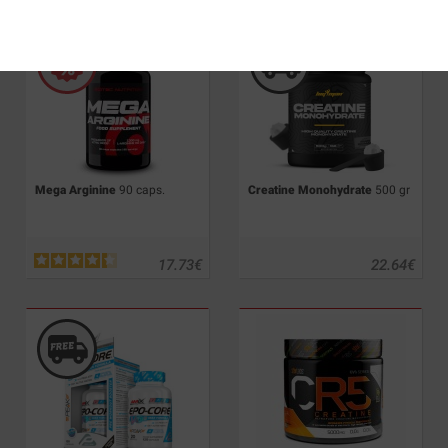
Mega Arginine
90 caps.
Creatine Monohydrate
500 gr
17.73
€
22.64
€