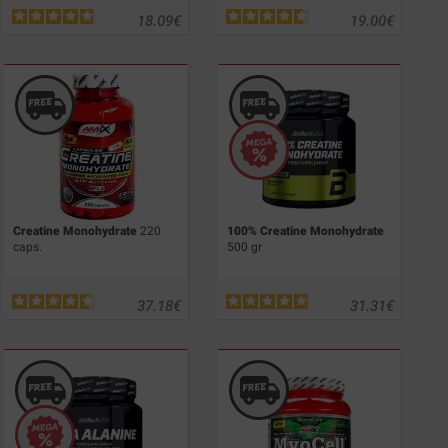
18.09
€
19.00
€
Creatine Monohydrate
220
100% Creatine Monohydrate
caps.
500 gr
37.18
€
31.31
€