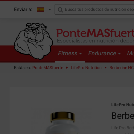
Enviar a:
Especialistas en nutrición depor
Fitness
Endurance
Mu
Estás en:
PonteMASfuerte
LifePro Nutrition
Berberine HCl
LifePro Nutr
Berbe
Life Pro Be