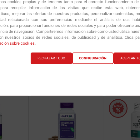
amos cookies propias y de terceros tanto para el correcto funcionamiento de
ara recopilar información de las visitas que recibe esta web, obtene
sticos, mejorar las ofertas de nuestros productos, personalizar contenidos, mo
idad relacionada con sus preferencias mediante el análisis de sus háb
ción, para proporcionar funciones de redes sociales y para poder ofrecerte un
encia de navegación. Compartiremos información sobre como usted utiliza nuestr
n nuestros socios de redes sociales, de publicidad y de analítica. Clica p
Rutin 450 mg
100 caps.
Garlic Oil 1500 mg
ación sobre cookies
.
RECHAZAR TODO
CONFIGURACIÓN
ACEPTAR T
16.85
€
15.90
€
ría