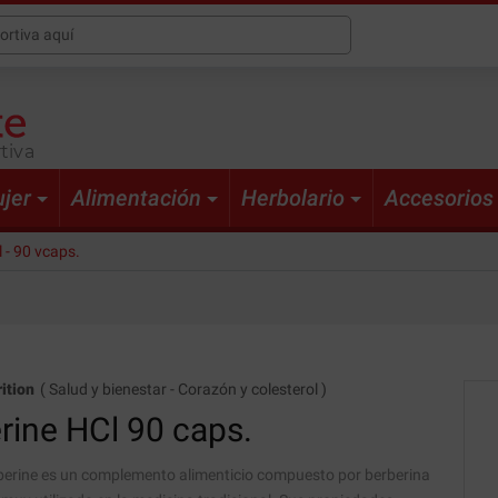
tiva
jer
Alimentación
Herbolario
Accesorios
 - 90 vcaps.
ition
(
Salud y bienestar
-
Corazón y colesterol
)
rine HCl
90 caps.
rberine es un complemento alimenticio compuesto por berberina