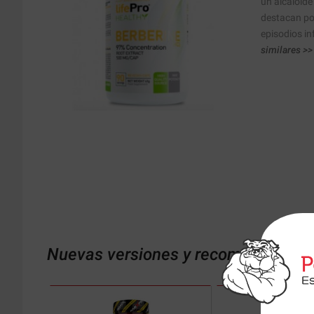
un alcaloide
destacan por
episodios in
similares >>
Nuevas versiones y recomendaciones