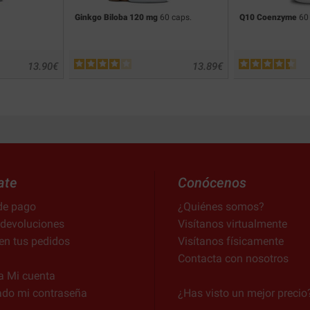
Ginkgo Biloba 120 mg
60 caps.
Q10 Coenzyme
60 
13.90
€
13.89
€
ate
Conócenos
de pago
¿Quiénes somos?
 devoluciones
Visítanos virtualmente
en tus pedidos
Visítanos físicamente
Contacta con nosotros
a Mi cuenta
ado mi contraseña
¿Has visto un mejor precio