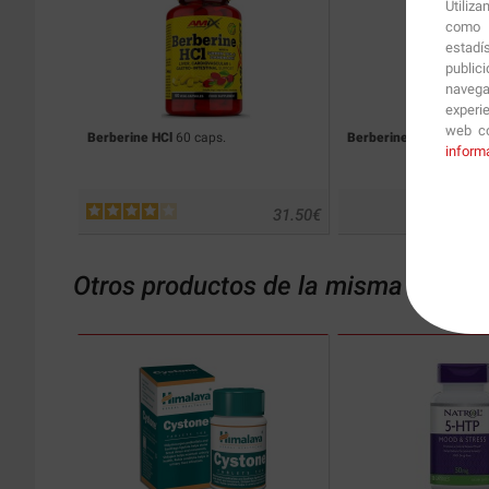
Utiliz
como p
estadí
public
navega
experi
web co
Berberine HCl
60 caps.
Berberine HCl
60 caps.
inform
31.50
€
Otros productos de la misma catego