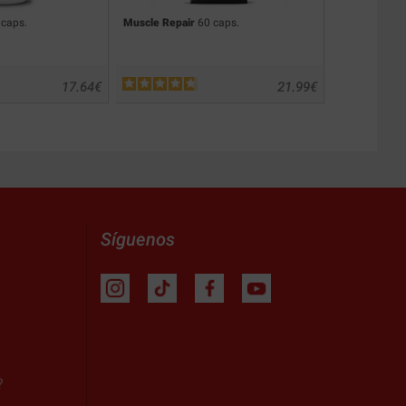
caps.
Muscle Repair
60 caps.
Organic Ash
17.64
€
21.99
€
Síguenos
?