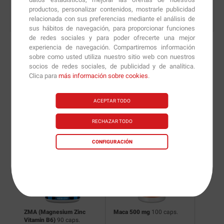
productos, personalizar contenidos, mostrarle publicidad
relacionada con sus preferencias mediante el análisis de
sus hábitos de navegación, para proporcionar funciones
de redes sociales y para poder ofrecerte una mejor
experiencia de navegación. Compartiremos información
sobre como usted utiliza nuestro sitio web con nuestros
socios de redes sociales, de publicidad y de analítica.
Nuevas versiones y
Clica para
más información sobre cookies
.
recomendaciones de
ACEPTAR TODO
nuestros nutricionistas.
RECHAZAR TODO
CONFIGURACIÓN
ZMA (Magnesium Zinc
Maca 500 mg
100 caps.
Wolf
40
Vitamin B6)
90 caps.