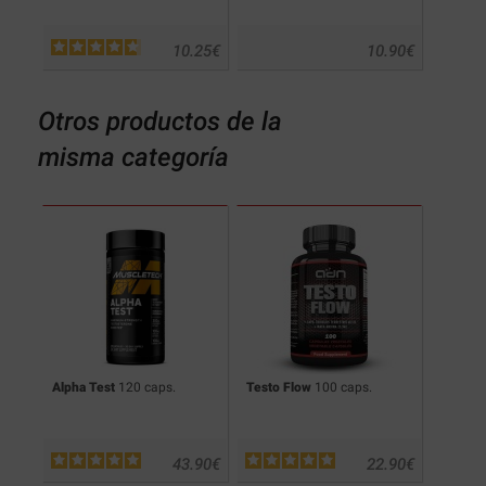
.50
€
10.25
€
10.90
€
Otros productos de la
misma categoría
.
Alpha Test
120 caps.
Testo Flow
100 caps.
Testrib
.90
€
43.90
€
22.90
€