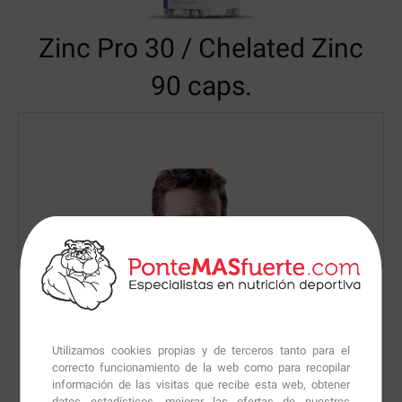
Zinc Pro 30
/ Chelated Zinc
90 caps.
Utilizamos cookies propias y de terceros tanto para el
correcto funcionamiento de la web como para recopilar
información de las visitas que recibe esta web, obtener
datos estadísticos, mejorar las ofertas de nuestros