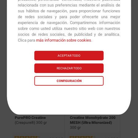
relacionada con sus preferencias mediante el análisis de
sus hábitos de navegación, para proporcionar funciones
de redes sociales y para poder ofrecerte una mejor
experiencia de navegación. Compartiremos información
sobre como usted utiliza nuestro sitio web con nuestros
Nuevas versiones y
socios de redes sociales, de publicidad y de analítica.
Clica para
más información sobre cookies
.
recomendaciones de
nuestros nutricionistas.
ACEPTAR TODO
RECHAZAR TODO
CONFIGURACIÓN
e
PurePRO Creatine
Creatine Monohydrate 200
Creati
(Creapure®) 300 gr
MESH (Ultra Micronized)
300 gr