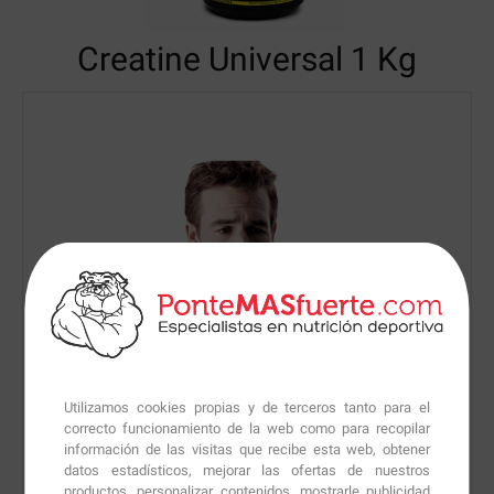
Creatine Universal
1 Kg
Utilizamos cookies propias y de terceros tanto para el
correcto funcionamiento de la web como para recopilar
información de las visitas que recibe esta web, obtener
datos estadísticos, mejorar las ofertas de nuestros
productos, personalizar contenidos, mostrarle publicidad