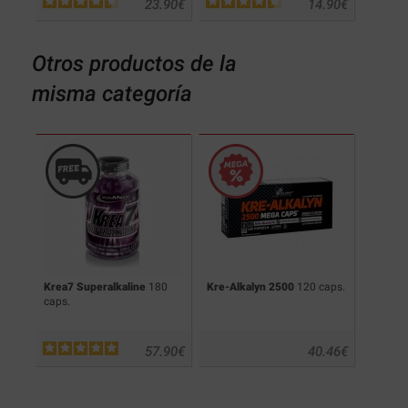
.00
€
23.90
€
14.90
€
Otros productos de la
misma categoría
300
Krea7 Superalkaline
180
Kre-Alkalyn 2500
120 caps.
Platinu
caps.
400 gr
.90
€
57.90
€
40.46
€